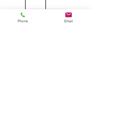
PORTE SPECIALI
Phone
Email
SCARICA IL CATALOGO
GENERALE
PORTE INTERNE
SCARICA IL CATALOGO